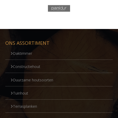
ONS ASSORTIMENT
Daktimmer
Constructiehout
Duurzame houtsoorten
Tuinhout
Terrasplanken