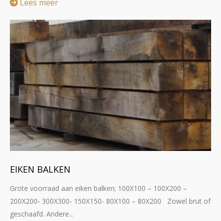
Lees meer
EIKEN BALKEN
Grote voorraad aan eiken balken; 100X100 – 100X200 –
200X200- 300X300- 150X150- 80X100 – 80X200 Zowel brut of
geschaafd. Andere...